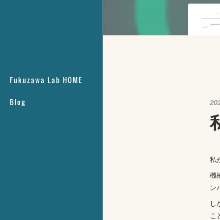
Fukuzawa Lab HOME
Blog
20
私
機
ン
し
こ