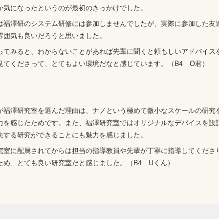
か気になったというのが最初のきっかけでした。
は福澤研のシステム研修には参加しませんでしたが、実際に参加した友
雰囲気も良いだろうと思いました。
ってみると、わからないことがあれば先輩に聞くと頼もしいアドバイス
見てくださって、とてもよい環境だなと感じています。（B4 O君）
が福澤研究室を選んだ理由は、ナノという極めて微小なスケールの研究
力を感じたためです。また、福澤研究室ではオリジナルなデバイスを設
夫する研究ができることにも魅力を感じました。
究室に配属されてからは担当の指導教員や先輩が丁寧に指導してくださ
ため、とても良い研究室だと感じました。（B4 Uくん）