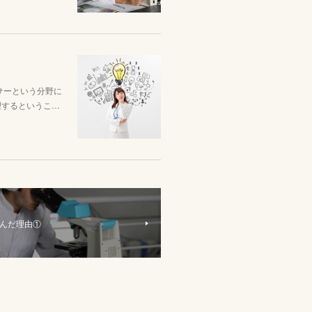
サーという分野に
理するというこ…
んだ理由①