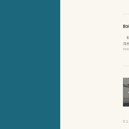
B3
私
漠
2022
0
コ