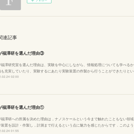
フォロー
関連記事
が福澤研を選んだ理由③
が福澤研究室を選んだ理由は、実験を中心にしながら、情報処理についても学べるか
備も充実していたり、実験するにあたり実験装置の作製から行うことができたりとい
.02.24 02:00
が福澤研を選んだ理由①
が福澤研への所属を決めた理由は，ナノスケールという今まで触れたこともない領域
で装置を設計・作製し，計測まで行えるという点に魅力を感じたからです．このよう
.02.24 01:55