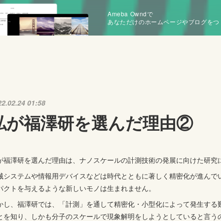
Ameba Owndで
あなただけのホームページやブログをつ
22.02.24 01:58
私が福澤研を選んだ理由②
が福澤研を選んだ理由は、ナノスケールの計測技術の発展に向けた研究
械システムや情報用デバイスなどは時代とともに著しく精密化が進んで
パクトを与えるような新しいモノは生まれません。
かし、福澤研では、「計測」を通して精密化・小型化によって発生する
とを知り、しかも分子のスケールで現象解明をしようとしていると言う