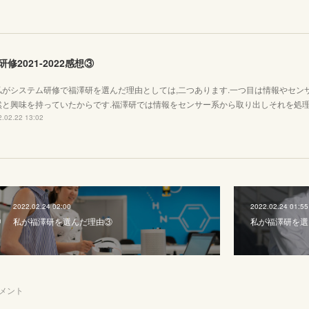
研修2021-2022感想③
がシステム研修で福澤研を選んだ理由としては,二つあります.一つ目は情報やセン
然と興味を持っていたからです.福澤研では情報をセンサー系から取り出しそれを処
.02.22 13:02
2022.02.24 02:00
2022.02.24 01:55
私が福澤研を選んだ理由③
私が福澤研を選
メント